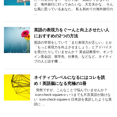
ど、海外旅行に行ってみたいな…大丈夫かな… そん
な風に思っているあなた。 私も初めての海外旅行の
…
英語の表現力をぐーんと向上させたい人
におすすめの2つの方法
英語の学習をしていて「まだ表現力が乏しい」とか
「もっと表現力を向上させましょう」とアドバイス
を受けたりしていませんか？ 英会話教室や、オンラ
イン英会話、留学先、仕事先、などなど。ネイティ
ブの人と話す機 …
ネイティブレベルになるにはコレを読
め！英語脳になる究極の1冊
突然ですが、こんなことで悩んでいませんか？
icon-check-square-o いつまでも片言英語が抜けな
い icon-check-square-o 日本語を直訳したような英
語に …