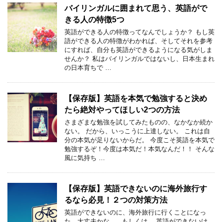
バイリンガルに囲まれて思う、英語がで
きる人の特徴5つ
英語ができる人の特徴ってなんでしょうか？ もし英
語ができる人の特徴がわかれば、そしてそれを参考
にすれば、自分も英語ができるようになる気がしま
せんか？ 私はバイリンガルではないし、日本生まれ
の日本育ちで …
【保存版】英語を本気で勉強すると決め
たら絶対やってほしい2つの方法
さまざまな勉強を試してみたものの、なかなか続か
ない。 だから、いっこうに上達しない。 これは自
分の本気が足りないからだ。 今度こそ英語を本気で
勉強するぞ！今度は本気だ！本気なんだ！！ そんな
風に気持ち …
【保存版】英語できないのに海外旅行す
るなら必見！２つの対策方法
英語ができないのに、海外旅行に行くことになっ
た…大丈夫かな… もしくは、 英語ができないけ