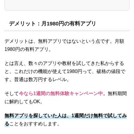
グ」に効果的な3つの使い方スタディサプリENGLISHはおおまかに「リスニング」パー
トと「スピーキング」パートの2つにわかれています。まずは「リスニング」パートの
効果的な使い方・勉強法です。効果的な使い方① 内容理解クイズは「問題先読みでイ
メージ妄想」スタディサプリENGLISHの...
デメリット：月1980円の有料アプリ
デメリットは、無料アプリではないという点です。月額
1980円の有料アプリ。
とは言え、数々のアプリや教材を試してきた私からする
と、これだけの機能が使えて1980円って、破格の値段で
す。普通は数万円するレベル。
そして
今なら1週間の無料体験キャンペーン中。
無料期間
に解約してもOK。
無料アプリを探していた人は、1週間だけ無料で試してみ
る
ことをおすすめします。