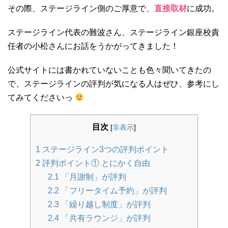
第1希望・第2希望の日時を選んでポチ。平日は20:30まで、土/日/祝日は17:30まで体験を
その際、ステージライン側のご厚意で、
直接取材
に成功。
受け付けてます。なお銀座校と...
ステージライン代表の難波さん、ステージライン銀座校責
任者の小松さんにお話をうかがってきました！
公式サイトには書かれていないことも色々聞いてきたの
で、ステージラインの評判が気になる人はぜひ、参考にし
てみてくださいっ
目次
[
非表示
]
1
ステージライン3つの評判ポイント
2
評判ポイント① とにかく自由
2.1
「月謝制」が評判
2.2
「フリータイム予約」が評判
2.3
「繰り越し制度」が評判
2.4
「共有ラウンジ」が評判