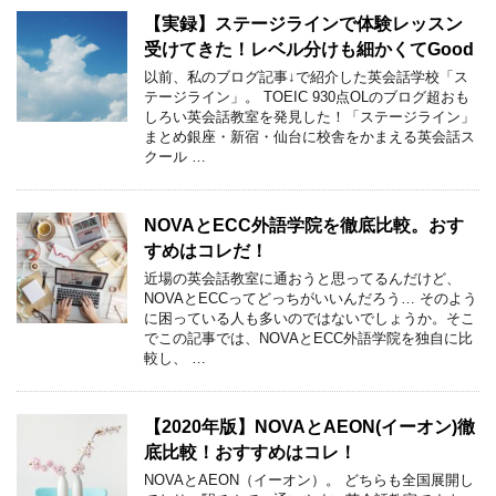
【実録】ステージラインで体験レッスン
受けてきた！レベル分けも細かくてGood
以前、私のブログ記事↓で紹介した英会話学校「ス
テージライン」。 TOEIC 930点OLのブログ超おも
しろい英会話教室を発見した！「ステージライン」
まとめ銀座・新宿・仙台に校舎をかまえる英会話ス
クール …
NOVAとECC外語学院を徹底比較。おす
すめはコレだ！
近場の英会話教室に通おうと思ってるんだけど、
NOVAとECCってどっちがいいんだろう… そのよう
に困っている人も多いのではないでしょうか。そこ
でこの記事では、NOVAとECC外語学院を独自に比
較し、 …
【2020年版】NOVAとAEON(イーオン)徹
底比較！おすすめはコレ！
NOVAとAEON（イーオン）。 どちらも全国展開し