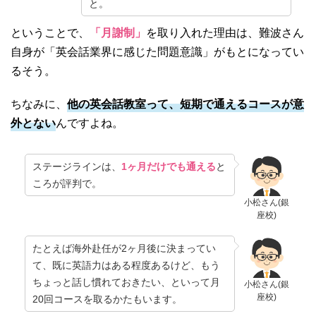
と。
ということで、
「月謝制」
を取り入れた理由は、難波さん
自身が「英会話業界に感じた問題意識」がもとになってい
るそう。
ちなみに、
他の英会話教室って、短期で通えるコースが意
外とない
んですよね。
ステージラインは、
1ヶ月だけでも通える
と
ころが評判で。
小松さん(銀
座校)
たとえば海外赴任が2ヶ月後に決まってい
て、既に英語力はある程度あるけど、もう
ちょっと話し慣れておきたい、といって月
小松さん(銀
座校)
20回コースを取るかたもいます。