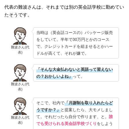
代表の難波さんは、それまでは別の英会話学校に勤めてい
たそうです。
当時は（英会話コースの）パッケージ販売
をしていて。半年で30万円とかのコース
で。クレジットカードを組ませるとかハー
難波さん(代
表)
ドルが高くて、それが嫌で。
「そんな大金払わないと英語って習えない
の？おかしいよね」
って。
難波さん(代
表)
そこで、社内で
「月謝制を取り入れたらど
うですか？」
と提案したら、大モメしまし
て。それだったら自分で作ります、と。
誰
難波さん(代
表)
でも受けられる英会話学校づくり
をしよう