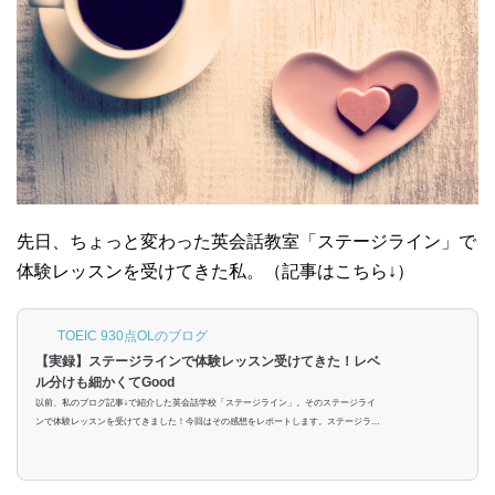
先日、ちょっと変わった英会話教室「ステージライン」で
体験レッスンを受けてきた私。（記事はこちら↓）
TOEIC 930点OLのブログ
【実録】ステージラインで体験レッスン受けてきた！レベ
ル分けも細かくてGood
以前、私のブログ記事↓で紹介した英会話学校「ステージライン」。そのステージライ
ンで体験レッスンを受けてきました！今回はその感想をレポートします。ステージライ
ン体験レッスンの流れ今回体験レッスンを受けたのは、ステージライン銀座校。ステー
ジラインは他にも仙台校・新宿校をあわせ、計3校を展開しています。① webから1分で
予約完了無料カウンセリング・体験レッスンは、公式サイトから簡単に予約できます。