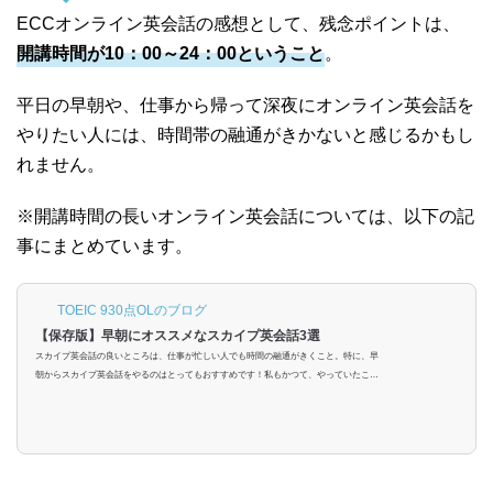
ECCオンライン英会話の感想として、残念ポイントは、
開講時間が10：00～24：00ということ
。
平日の早朝や、仕事から帰って深夜にオンライン英会話を
やりたい人には、時間帯の融通がきかないと感じるかもし
れません。
※開講時間の長いオンライン英会話については、以下の記
事にまとめています。
TOEIC 930点OLのブログ
【保存版】早朝にオススメなスカイプ英会話3選
スカイプ英会話の良いところは、仕事が忙しい人でも時間の融通がきくこと。特に、早
朝からスカイプ英会話をやるのはとってもおすすめです！私もかつて、やっていたこと
があります。でもサービスによっては開講時間が遅くて、これじゃ出社時間に間に合わ
ない！など、早朝向きではないスカイプ英会話があるのも事実。そこでこの記事では
「早朝にスカイプ英会話をやってみたい」と考えている人に向けて、早朝にやるメリッ
ト、デメリット、続けるコツ、そして早朝におすすめのスカイプ英会話を紹介します。
早朝にスカイプ英会話をやるメリ...