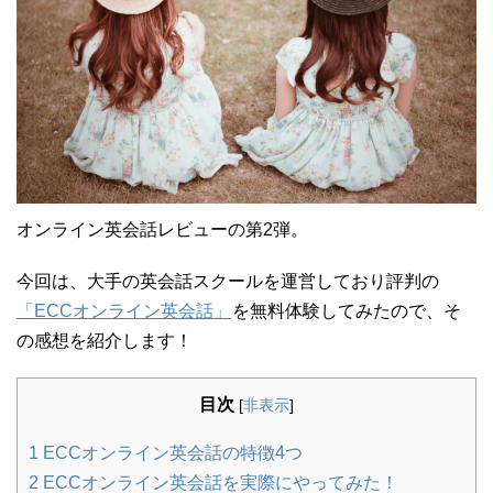
オンライン英会話レビューの第2弾。
今回は、大手の英会話スクールを運営しており評判の
「ECCオンライン英会話」
を無料体験してみたので、そ
の感想を紹介します！
目次
[
非表示
]
1
ECCオンライン英会話の特徴4つ
2
ECCオンライン英会話を実際にやってみた！